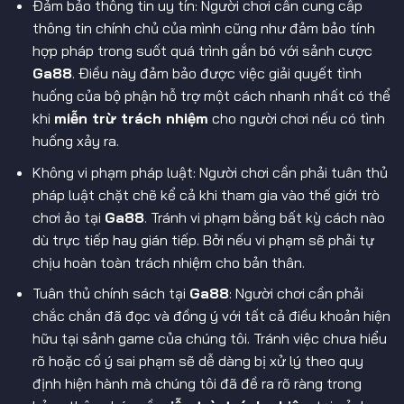
Đảm bảo thông tin uy tín: Người chơi cần cung cấp
thông tin chính chủ của mình cũng như đảm bảo tính
hợp pháp trong suốt quá trình gắn bó với sảnh cược
Ga88
. Điều này đảm bảo được việc giải quyết tình
huống của bộ phận hỗ trợ một cách nhanh nhất có thể
khi
miễn trừ trách nhiệm
cho người chơi nếu có tình
huống xảy ra.
Không vi phạm pháp luật: Người chơi cần phải tuân thủ
pháp luật chặt chẽ kể cả khi tham gia vào thế giới trò
chơi ảo tại
Ga88
. Tránh vi phạm bằng bất kỳ cách nào
dù trực tiếp hay gián tiếp. Bởi nếu vi phạm sẽ phải tự
chịu hoàn toàn trách nhiệm cho bản thân.
Tuân thủ chính sách tại
Ga88
: Người chơi cần phải
chắc chắn đã đọc và đồng ý với tất cả điều khoản hiện
hữu tại sảnh game của chúng tôi. Tránh việc chưa hiểu
rõ hoặc cố ý sai phạm sẽ dễ dàng bị xử lý theo quy
định hiện hành mà chúng tôi đã đề ra rõ ràng trong