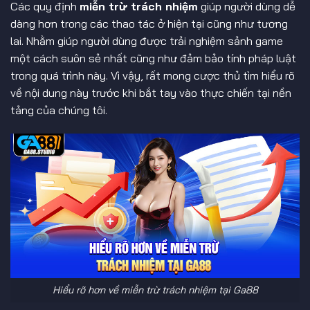
Các quy định
miễn trừ trách nhiệm
giúp người dùng dễ
dàng hơn trong các thao tác ở hiện tại cũng như tương
lai. Nhằm giúp người dùng được trải nghiệm sảnh game
một cách suôn sẻ nhất cũng như đảm bảo tính pháp luật
trong quá trình này. Vì vậy, rất mong cược thủ tìm hiểu rõ
về nội dung này trước khi bắt tay vào thực chiến tại nền
tảng của chúng tôi.
Hiểu rõ hơn về miễn trừ trách nhiệm tại Ga88