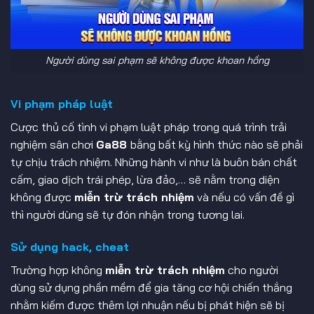
Người dùng sai phạm sẽ không được khoan hồng
Vi phạm pháp luật
Cược thủ cố tình vi phạm luật pháp trong quá trình trải
nghiệm sân chơi
Ga88
bằng bất kỳ hình thức nào sẽ phải
tự chịu trách nhiệm. Những hành vi như là buôn bán chất
cấm, giao dịch trái phép, lừa đảo,… sẽ nằm trong diện
không được
miễn trừ trách nhiệm
và nếu có vấn đề gì
thì người dùng sẽ tự đón nhận trong tương lai.
Sử dụng hack, cheat
Trường hợp không
miễn trừ trách nhiệm
cho người
dùng sử dụng phần mềm để gia tăng cơ hội chiến thắng
nhằm kiếm được thêm lợi nhuận nếu bị phát hiện sẽ bị