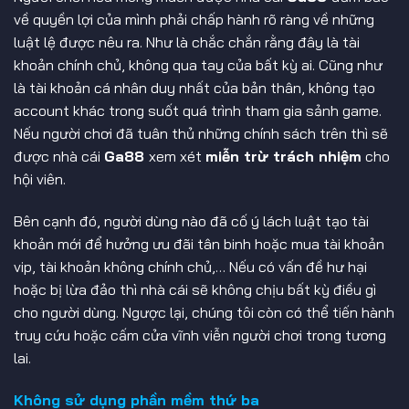
về quyền lợi của mình phải chấp hành rõ ràng về những
luật lệ được nêu ra. Như là chắc chắn rằng đây là tài
khoản chính chủ, không qua tay của bất kỳ ai. Cũng như
là tài khoản cá nhân duy nhất của bản thân, không tạo
account khác trong suốt quá trình tham gia sảnh game.
Nếu người chơi đã tuân thủ những chính sách trên thì sẽ
được nhà cái
Ga88
xem xét
miễn trừ trách nhiệm
cho
hội viên.
Bên cạnh đó, người dùng nào đã cố ý lách luật tạo tài
khoản mới để hưởng ưu đãi tân binh hoặc mua tài khoản
vip, tài khoản không chính chủ,… Nếu có vấn đề hư hại
hoặc bị lừa đảo thì nhà cái sẽ không chịu bất kỳ điều gì
cho người dùng. Ngược lại, chúng tôi còn có thể tiến hành
truy cứu hoặc cấm cửa vĩnh viễn người chơi trong tương
lai.
Không sử dụng phần mềm thứ ba